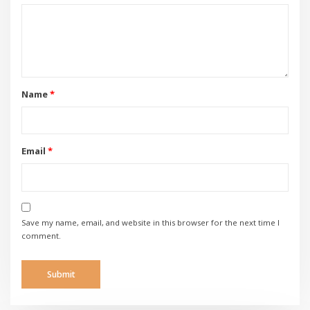
Name
*
Email
*
Save my name, email, and website in this browser for the next time I
comment.