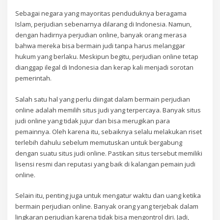
Sebagai negara yang mayoritas penduduknya beragama
Islam, perjudian sebenarnya dilarang di Indonesia. Namun,
dengan hadirnya perjudian online, banyak orang merasa
bahwa mereka bisa bermain judi tanpa harus melanggar
hukum yang berlaku. Meskipun begitu, perjudian online tetap
dianggap ilegal di Indonesia dan kerap kali menjadi sorotan
pemerintah.
Salah satu hal yang perlu diingat dalam bermain perjudian
online adalah memilih situs judi yang terpercaya. Banyak situs
judi online yang tidak jujur dan bisa merugikan para
pemainnya. Oleh karena itu, sebaiknya selalu melakukan riset
terlebih dahulu sebelum memutuskan untuk bergabung
dengan suatu situs judi online. Pastikan situs tersebut memiliki
lisensi resmi dan reputasi yang baik di kalangan pemain judi
online.
Selain itu, penting juga untuk mengatur waktu dan uang ketika
bermain perjudian online. Banyak orang yang terjebak dalam
lingkaran perjudian karena tidak bisa mengontrol diri. Jadi,