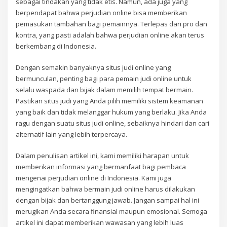
sebagai tindakan yang tidak etis. Namun, ada juga yang
berpendapat bahwa perjudian online bisa memberikan
pemasukan tambahan bagi pemainnya. Terlepas dari pro dan
kontra, yang pasti adalah bahwa perjudian online akan terus
berkembang di Indonesia.
Dengan semakin banyaknya situs judi online yang
bermunculan, penting bagi para pemain judi online untuk
selalu waspada dan bijak dalam memilih tempat bermain.
Pastikan situs judi yang Anda pilih memiliki sistem keamanan
yang baik dan tidak melanggar hukum yang berlaku. Jika Anda
ragu dengan suatu situs judi online, sebaiknya hindari dan cari
alternatif lain yang lebih terpercaya.
Dalam penulisan artikel ini, kami memiliki harapan untuk
memberikan informasi yang bermanfaat bagi pembaca
mengenai perjudian online di Indonesia. Kami juga
mengingatkan bahwa bermain judi online harus dilakukan
dengan bijak dan bertanggung jawab. Jangan sampai hal ini
merugikan Anda secara finansial maupun emosional. Semoga
artikel ini dapat memberikan wawasan yang lebih luas